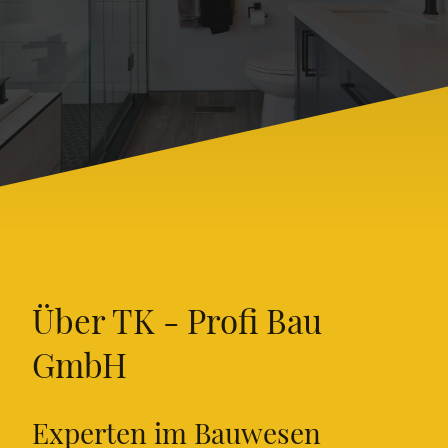
Über TK - Profi Bau
GmbH
Experten im Bauwesen